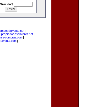
Ofrecido $
amposEnVenta.net
|
|
propiedadesenventa.net
|
mis-compras.com
|
raventa.com
|