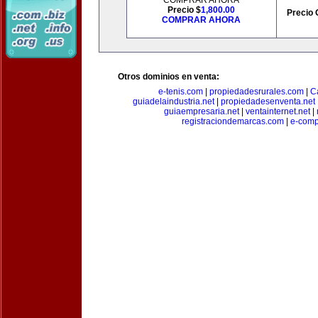
COMPRAR AHORA
Precio $
1,800.00
Precio 
COMPRAR AHORA
Otros dominios en venta:
e-tenis.com
|
propiedadesrurales.com
|
C
guiadelaindustria.net
|
propiedadesenventa.net
guiaempresaria.net
|
ventainternet.net
|
registraciondemarcas.com
|
e-comp