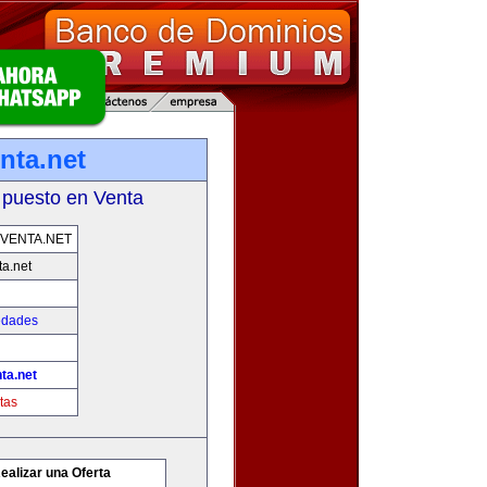
nta.net
 puesto en Venta
VENTA.NET
a.net
edades
ta.net
tas
ealizar una Oferta