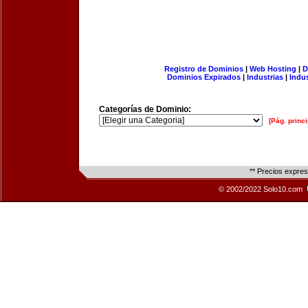
Registro de Dominios
|
Web Hosting
|
D
Dominios Expirados
|
Industrias
|
Indu
Categorías de Dominio:
[Pág. princi
** Precios expre
© 2002/2022 Solo10.com