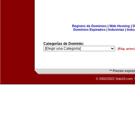
Registro de Dominios
|
Web Hosting
|
D
Dominios Expirados
|
Industrias
|
Indu
Categorías de Dominio:
[Pág. princi
** Precios expre
© 2002/2022 Solo10.com