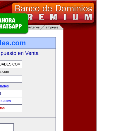
des.com
 puesto en Venta
DADES.COM
s.com
dades
!
es.com
tas