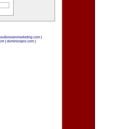
nsultoresenmarketing.com
|
com
|
dominiospro.com
|