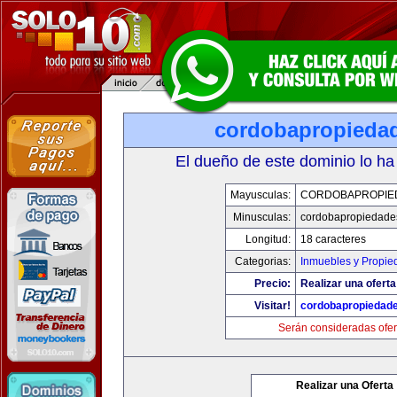
cordobapropieda
El dueño de este dominio lo ha
Mayusculas:
CORDOBAPROPIE
Minusculas:
cordobapropiedade
Longitud:
18 caracteres
Categorias:
Inmuebles y Propie
Precio:
Realizar una oferta
Visitar!
cordobapropiedad
Serán consideradas ofer
Realizar una Oferta