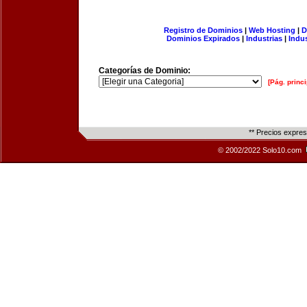
Registro de Dominios
|
Web Hosting
|
D
Dominios Expirados
|
Industrias
|
Indu
Categorías de Dominio:
[Pág. princi
** Precios expre
© 2002/2022 Solo10.com