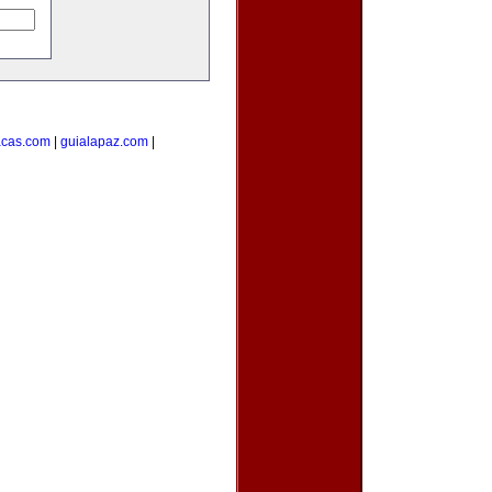
acas.com
|
guialapaz.com
|