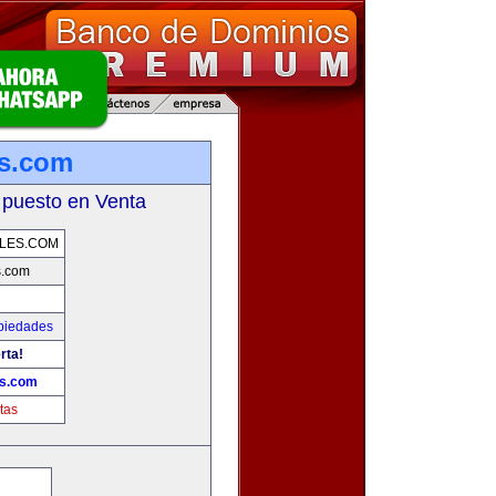
s.com
 puesto en Venta
LES.COM
s.com
piedades
rta!
es.com
tas