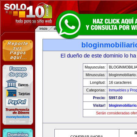
bloginmobiliar
El dueño de este dominio lo ha
Mayusculas:
BLOGINMOBILI
Minusculas:
bloginmobiliario
Longitud:
16 caracteres
Categorias:
Inmuebles y Pro
Precio:
$997.00
Visitar!
bloginmobiliari
Serán consideradas ofer
R