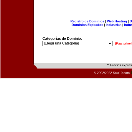
Registro de Dominios
|
Web Hosting
|
D
Dominios Expirados
|
Industrias
|
Indu
Categorías de Dominio:
[Pág. princi
** Precios expre
© 2002/2022 Solo10.com