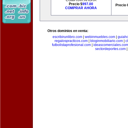
COMPRAR AHORA
Precio $
997.00
Precio 
COMPRAR AHORA
Otros dominios en venta:
escribirunlibro.com
|
webinmuebles.com
|
guiaho
regalospracticos.com
|
bloginmobiliario.com
|
c
futbolistaprofesional.com
|
ideascomerciales.co
sectordeportes.com
|