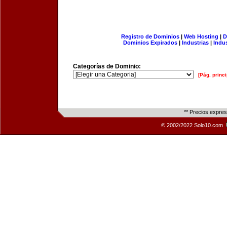
Registro de Dominios
|
Web Hosting
|
D
Dominios Expirados
|
Industrias
|
Indu
Categorías de Dominio:
[Pág. princi
** Precios expre
© 2002/2022 Solo10.com