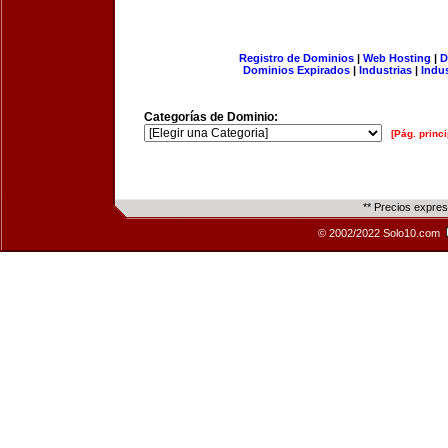
Registro de Dominios
|
Web Hosting
|
D
Dominios Expirados
|
Industrias
|
Indu
Categorías de Dominio:
[Pág. princi
** Precios expre
© 2002/2022 Solo10.com