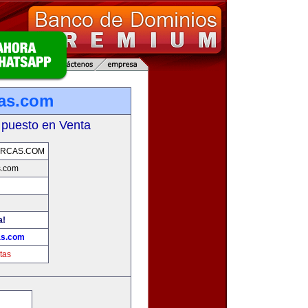
as.com
 puesto en Venta
RCAS.COM
s.com
a!
as.com
tas