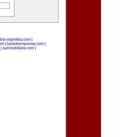
tria-argentina.com
|
com
|
basedeempresas.com
|
|
suinmobiliaria.com
|