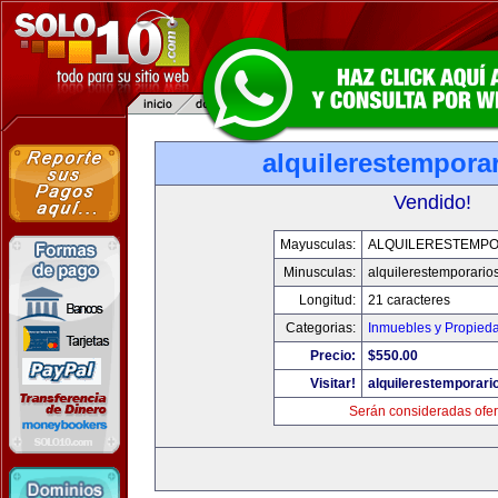
alquilerestempora
Vendido!
Mayusculas:
ALQUILERESTEMPO
Minusculas:
alquilerestemporario
Longitud:
21 caracteres
Categorias:
Inmuebles y Propied
Precio:
$550.00
Visitar!
alquilerestemporar
Serán consideradas ofer