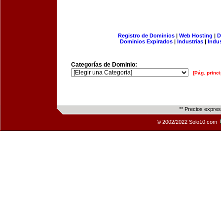
Registro de Dominios
|
Web Hosting
|
D
Dominios Expirados
|
Industrias
|
Indu
Categorías de Dominio:
[Pág. princi
** Precios expre
© 2002/2022 Solo10.com