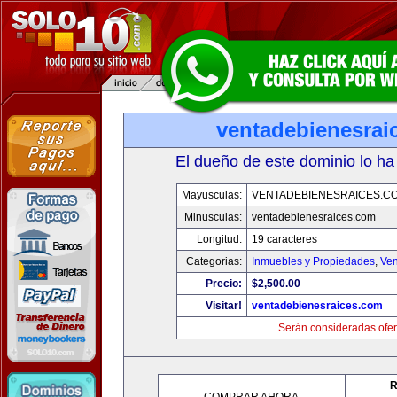
ventadebienesrai
El dueño de este dominio lo ha
Mayusculas:
VENTADEBIENESRAICES.C
Minusculas:
ventadebienesraices.com
Longitud:
19 caracteres
Categorias:
Inmuebles y Propiedades
,
Ven
Precio:
$2,500.00
Visitar!
ventadebienesraices.com
Serán consideradas ofer
R