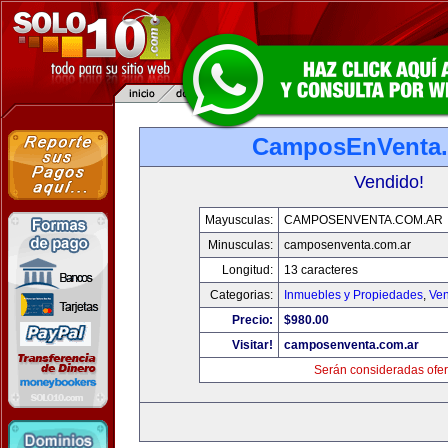
CamposEnVenta.
Vendido!
Mayusculas:
CAMPOSENVENTA.COM.AR
Minusculas:
camposenventa.com.ar
Longitud:
13 caracteres
Categorias:
Inmuebles y Propiedades
,
Ven
Precio:
$980.00
Visitar!
camposenventa.com.ar
Serán consideradas ofer