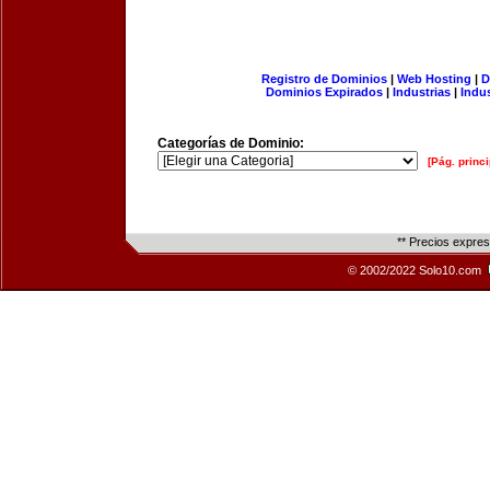
Registro de Dominios
|
Web Hosting
|
D
Dominios Expirados
|
Industrias
|
Indu
Categorías de Dominio:
[Pág. princi
** Precios expre
© 2002/2022 Solo10.com