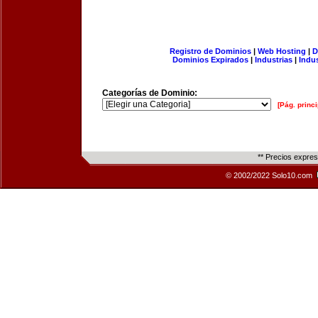
Registro de Dominios
|
Web Hosting
|
D
Dominios Expirados
|
Industrias
|
Indu
Categorías de Dominio:
[Pág. princi
** Precios expre
© 2002/2022 Solo10.com