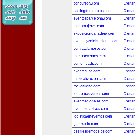
concursotv.com
Ofertar
castingdemodelos.com
Ofertar
eventosbarcelona.com
Ofertar
modamujeres.com
Ofertar
exposicionganadera.com
Ofertar
eventosycelebraciones.com
Ofertar
contratafamosos.com
Ofertar
mundoeventos.com
Ofertar
comunidadit.com
Ofertar
eventosusa.com
Ofertar
musicalizacion.com
Ofertar
rockchileno.com
Ofertar
todoparaeventos.com
Ofertar
eventosglobales.com
Ofertar
eventosmasivos.com
Ofertar
logisticaeneventos.com
Ofertar
guiamoda.com
Ofertar
desfilesdemodelos.com
Ofertar