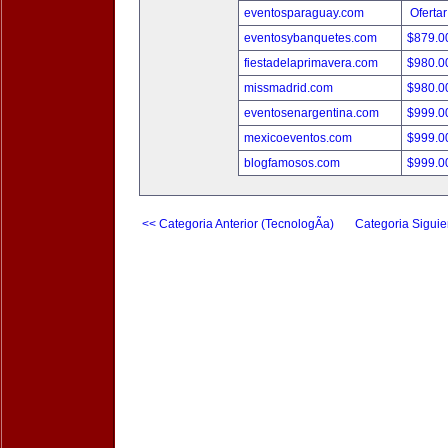
eventosparaguay.com
Ofertar
eventosybanquetes.com
$879.
fiestadelaprimavera.com
$980.
missmadrid.com
$980.
eventosenargentina.com
$999.
mexicoeventos.com
$999.
blogfamosos.com
$999.
<< Categoria Anterior (TecnologÃ­a)
Categoria Siguie