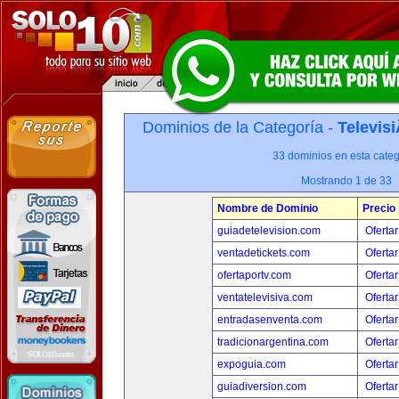
Dominios de la Categoría -
Televis
33 dominios en esta categ
Mostrando 1 de 33
Nombre de Dominio
Precio
guiadetelevision.com
Ofertar
ventadetickets.com
Ofertar
ofertaportv.com
Ofertar
ventatelevisiva.com
Ofertar
entradasenventa.com
Ofertar
tradicionargentina.com
Ofertar
expoguia.com
Ofertar
guiadiversion.com
Ofertar